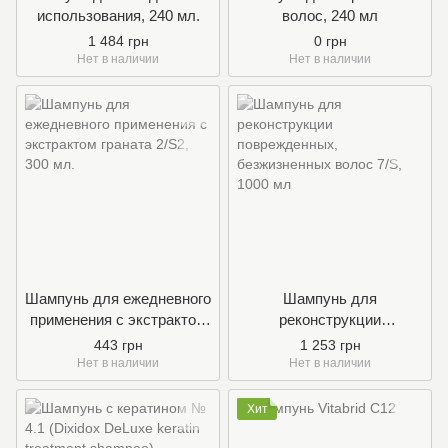
иcпользования, 240 мл.
волос, 240 мл
1 484 грн
0 грн
Нет в наличии
Нет в наличии
Шампунь для ежедневного
Шампунь для
применения с экстрактом
реконструкции
граната 2/S2
поврежденных,
443 грн
1 253 грн
безжизненных волос 7/S
Нет в наличии
Нет в наличии
Хит