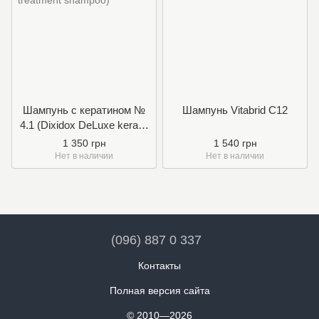
Шампунь с кератином №
Шампунь Vitabrid C12
4.1 (Dixidox DeLuxe keratin
treatment shampoo)
1 350 грн
1 540 грн
Нет в наличии
Нет в наличии
(096) 887 0 337
Контакты
Полная версия сайта
© 2010—2026