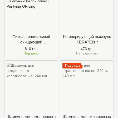
Фитоэссенциальный
Регенерирующий шампунь
очищающий
KERATElizir
ребалансирующий
810 грн
473 грн
шампунь с белой глиной
Под заказ
Нет в наличии
Purifying ORising
Под заказ
Шампунь для ежедневного
Шампунь для окрашенных