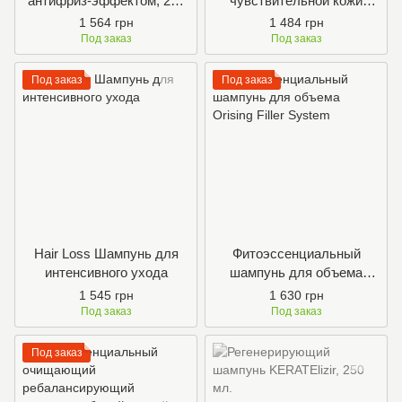
антифриз-эффектом, 240
чувствительной кожи
мл
головы. 240 мл
1 564 грн
1 484 грн
Под заказ
Под заказ
Под заказ
Под заказ
Hair Loss Шампунь для
Фитоэссенциальный
интенсивного ухода
шампунь для объема
Orising Filler System
1 545 грн
1 630 грн
Под заказ
Под заказ
Под заказ