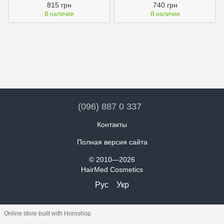
HELIANTHI’S
815 грн
740 грн
В наличии
В наличии
(096) 887 0 337
Контакты
Полная версия сайта
© 2010—2026
HairMed Cosmetics
Рус
Укр
Online store built with Horoshop