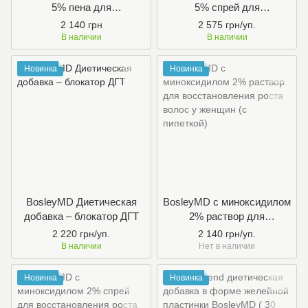
5% пена для
5% cпрей для
восстановления роста
восстановления роста
2 140 грн
2 575 грн/уп.
волос у женщин (курс 2
волос у мужчин
В наличии
В наличии
месяца)
Новинка
Новинка
BosleyMD Диетическая
BosleyMD с миноксидилом
добавка – блокатор ДГТ
2% раствор для
восстановления роста
2 220 грн/уп.
2 140 грн/уп.
волос у женщин (с
В наличии
Нет в наличии
пипеткой)
Новинка
Новинка