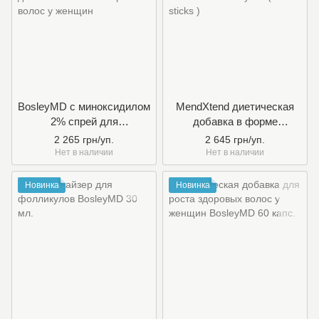
BosleyMD с миноксидилом
MendXtend диетическая
2% спрей для
добавка в форме
восстановления роста
желейной пластинки
2 265 грн/уп.
2 645 грн/уп.
волос у женщин
BosleyMD ( 30 sticks )
Нет в наличии
Нет в наличии
Новинка
Новинка