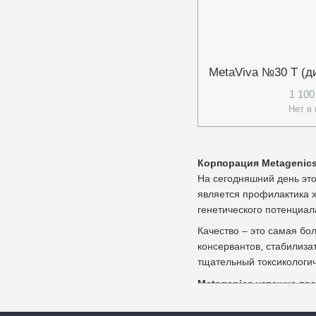
1 100
Нет в
Корпорация Metagenic
На сегодняшний день эт
является профилактика х
генетического потенциал
Качество – это самая бо
консервантов, стабилиза
тщательный токсикологич
Metagenics
успешно про
требованиям влиятельных