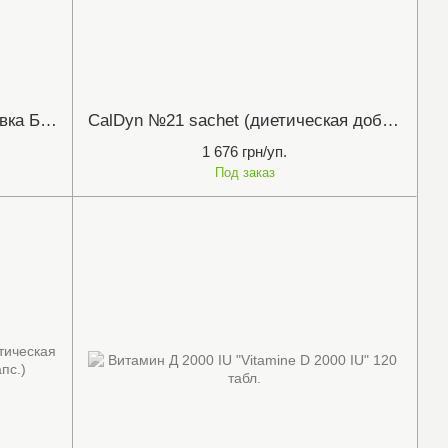
B-Dyn №90 Т (диетическая добавка Б-Дин №90 табл.) Metagenics
CalDyn №21 sachet (диетическая добавка КалДин №21 саше) Metagenics
1 676 грн/уп.
Под заказ