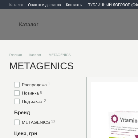
Перейти к основному контенту
Каталог
Оплата и доставка
Контакты
ПУБЛИЧНЫЙ ДОГОВОР (ОФ
Каталог
Главная
Каталог
METAGENICS
METAGENICS
1
Распродажа
8
Новинка
2
Под заказ
Бренд
12
METAGENICS
Цена, грн