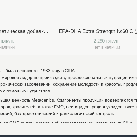
MetaViva №30 T (диетическая добавка МетаВива №30 табл.) Metagenics
 грн/уп.
2 290 грн/уп.
 наличии
Нет в наличии
s
– была основана в 1983 году в США.
о мировой лидер по производству профессиональных нутрицевтиков
ронических заболеваний, сохранение молодости и красоты, продл
а с помощью нутриентов.
льшая ценность Metagenics. Компоненты продукции подвергаются т
торов, красителей, а также ГМО, пестицидов, радионуклидов, тяже
еский, бактериологический и радиологический контроль.
шел GMP-аудит независимой государственной организации США –
 мировых организаций по контролю качества: NPA, NSF, USP, TGA