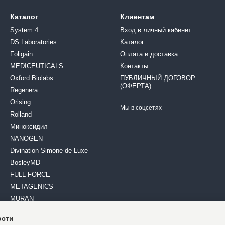
Каталог
Клиентам
System 4
Вход в личный кабинет
DS Laboratories
Каталог
Foligain
Оплата и доставка
MEDICEUTICALS
Контакты
Oxford Biolabs
ПУБЛИЧНЫЙ ДОГОВОР
(ОФЕРТА)
Regenera
Orising
Мы в соцсетях
Rolland
Миноксидил
NANOGEN
Divination Simone de Luxe
BosleyMD
FULL FORCE
METAGENICS
MURAN
MEDAVITA
ости
Davines