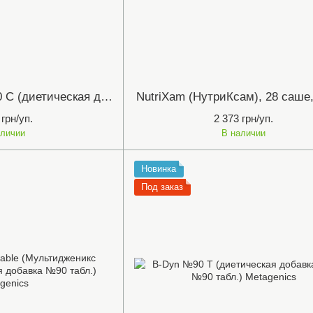
FerroDyn Forte №90 С (диетическая добавка ФерроДин Форте 90 капс.) Metagenics
NutriXam (НутриКсам), 28 саш
 грн/уп.
2 373 грн/уп.
аличии
В наличии
Новинка
Под заказ