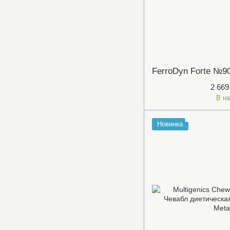
2 669
В н
Новинка