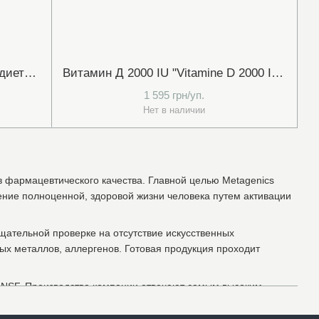
EPA-DHA Extra Strength №60 С (диетическая добавка EPA/DHA Омега 3 №60 капс.) Metagenics
Витамин Д 2000 IU "Vitamine D 2000 IU" 120 табл.
1 595 грн/уп.
Нет в наличии
 фармацевтического качества. Главной целью Metagenics
ение полноценной, здоровой жизни человека путем активации
щательной проверке на отсутствие искусственных
лых металлов, аллергенов. Готовая продукция проходит
 NSF. Производства компании отвечают самым высоким
, ISO, HACCP.