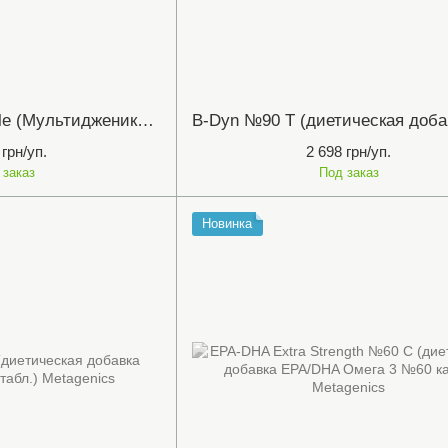
Multigenics Chewable (Мультидженикс Чевабл диетическая добавка №90 табл.) Metagenics
 грн/уп.
2 698 грн/уп.
 заказ
Под заказ
Новинка