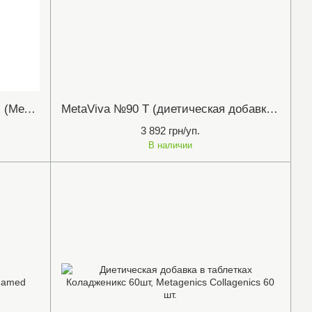
NutriMag (НутриМаг) / MetaRelax (МетаРелакс), 45 таблеток (диетическая добавка) Metagenics
MetaViva №90 T (диетическая добавка МетаВива №90 табл.) Metagenics
3 892 грн/уп.
В наличии