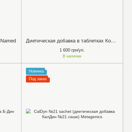
е,Named
Диетическая добавка в таблетках Коладженикс 60шт, Metagenics Collagenics 60 шт.
1 600 грн/уп.
В наличии
Новинка
Под заказ