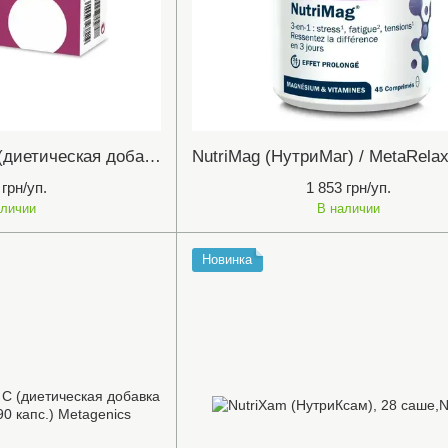
Витамин Д 3000IU (диетическая добавка №168 жев.табл.)"Vitaminе D 3000IU" Metagenics
 грн/уп.
1 853 грн/уп.
аличии
В наличии
Новинка