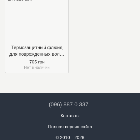
Термозащитный флюид
для поврежденных волос
2/F
705 грн
Нет в наличии
(096) 887 0 337
Контакты
Полная версия сайта
© 2010—2026