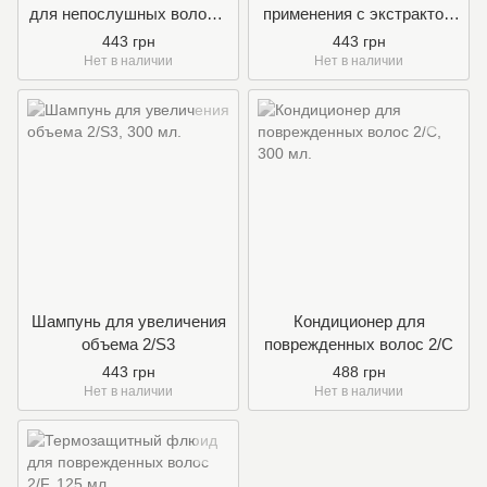
для непослушных волос с
применения с экстрактом
маслом черной
граната 2/S2
443 грн
443 грн
смородины 2/S1
Нет в наличии
Нет в наличии
Шампунь для увеличения
Кондиционер для
объема 2/S3
поврежденных волос 2/С
443 грн
488 грн
Нет в наличии
Нет в наличии