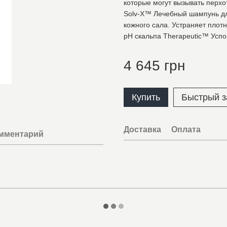
которые могут вызывать перхо
Solv-X™ Лечебный шампунь дл
кожного сала. Устраняет плот
рН скальпа Therapeutic™ Усп
4 645 грн
Купить
Быстрый з
Доставка
Оплата
омментарий