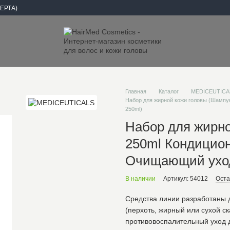
ЕРТА)
Главная
Каталог
MEDICEUTICA
Набор для жирной кожи головы (Шампун
250ml)
Набор для жирно
250ml Кондицион
Очищающий уход
В наличии
Артикул: 54012
Оста
Средства линии разработаны 
(перхоть, жирный или сухой с
противовоспалительный уход д