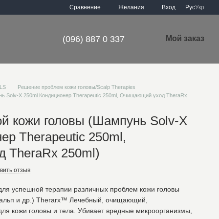
Сравнение
Желания
Вход
Рус
Укр
(096) 887 0 337
Мой заказ
LS
Решение проблем кожи головы/Scalp Therapies
ь Solv-X 250ml Кондиционер Therapeutic 250ml, Очищающий уход TheraRx
й кожи головы (Шампунь Solv-X
ер Therapeutic 250ml,
 TheraRx 250ml)
вить отзыв
для успешной терапии различных проблем кожи головы
кальп и др.) Therarx™ Лечебный, очищающий,
ля кожи головы и тела. Убивает вредные микроорганизмы,