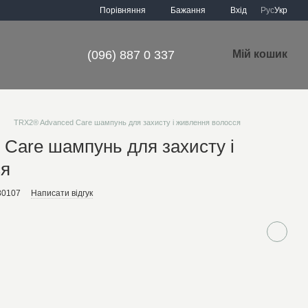
Порівняння
Бажання
Вхід
Рус
Укр
(096) 887 0 337
Мій кошик
TRX2® Advanced Care шампунь для захисту і живлення волосся
Care шампунь для захисту і
ся
80107
Написати відгук