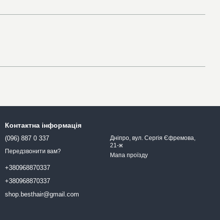
Контактна інформація
(096) 887 0 337
Дніпро, вул. Сергія Єфремова,
21-ж
Передзвонити вам?
Мапа проїзду
+380968870337
+380968870337
shop.besthair@gmail.com