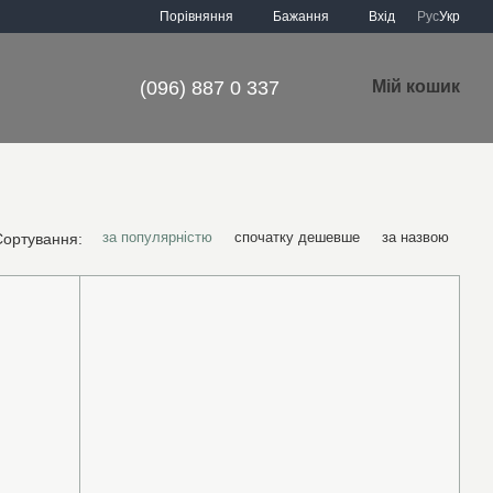
Порівняння
Бажання
Вхід
Рус
Укр
(096) 887 0 337
Мій кошик
за популярністю
спочатку дешевше
за назвою
Сортування: