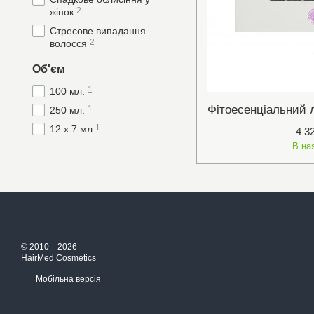
2
жінок
Стресове випадання
2
волосся
Об'єм
1
100 мл.
1
250 мл.
1
12 х 7 мл
4 3
В на
© 2010—2026
HairMed Cosmetics
Мобільна версія