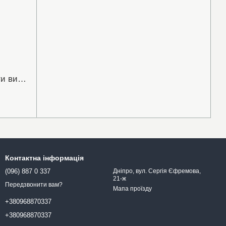
Фітоесенціальний шампунь проти випадіння 5-AlfORising
Контактна інформація
(096) 887 0 337
Дніпро, вул. Сергія Єфремова,
21-ж
Передзвонити вам?
Мапа проїзду
+380968870337
+380968870337