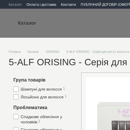
Перейти до основного контенту
Каталог
Оплата і доставка
Контакти
ПУБЛІЧНИЙ ДОГОВІР (ОФЕРТ
Каталог
Головна
Каталог
ORISING
5-ALF ORISING - Серія для росту волосся
5-ALF ORISING - Серія для
Група товарів
1
Шампуні для волосся
1
Лосьйони для волосся
Проблематика
Спадкове облисіння у
2
чоловіків
Спадкове облисіння у