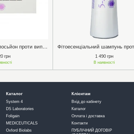
Фітоесенціальний лосьйон проти випадіння 5-AlfORising
20 грн
1 490 грн
явності
В наявності
Каталог
Клієнтам
System 4
Вхід до кабінету
DS Laboratories
Каталог
Foligain
Оплата і доставка
MEDICEUTICALS
Контакти
Oxford Biolabs
ПУБЛІЧНИЙ ДОГОВІР