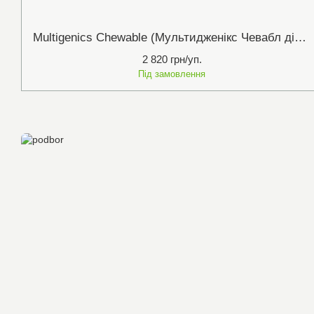
Multigenics Chewable (Мультидженікс Чевабл дієтична добавка №90 табл.) Metagenics
2 820 грн/уп.
Під замовлення