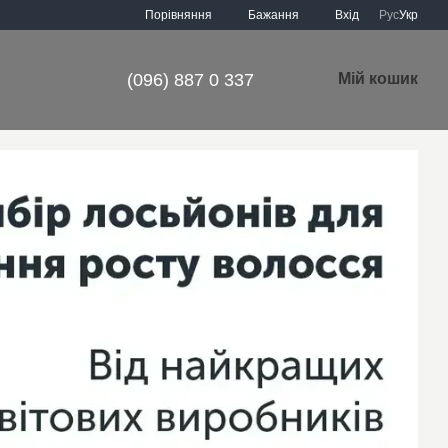
Порівняння
Бажання
Вхід
Рус
Укр
(096) 887 0 337
Мій кошик