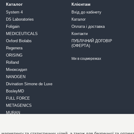
Каталог
Клієнтам
System 4
Вхід до кабінету
DS Laboratories
Каталог
Foligain
Оплата і доставка
MEDICEUTICALS
Контакти
Oxford Biolabs
ПУБЛІЧНИЙ ДОГОВІР
(ОФЕРТА)
Regenera
ORISING
Ми в соцмережах
Rolland
Міноксидил
NANOGEN
Divination Simone de Luxe
BosleyMD
FULL FORCE
METAGENICS
MURAN
MEDAVITA
Davines
 маркетингу та статистичних цілей, а також для безпечної та оптим