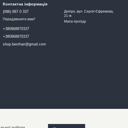
Контактна інформація
(096) 887 0 337
Дніпро, вул. Сергія Єфремова,
21-ж
Передзвонити вам?
Мапа проїзду
+380968870337
+380968870337
shop.besthair@gmail.com
альної роботи