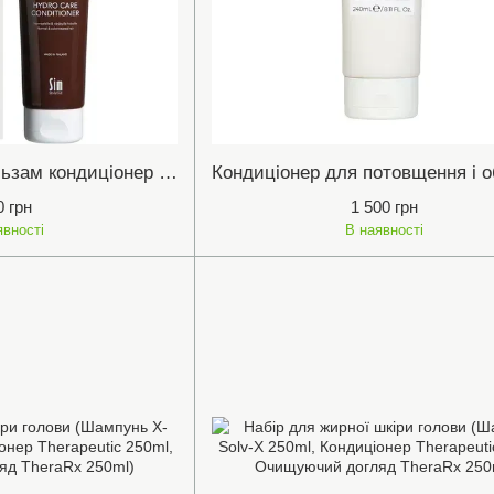
Терапевтичний бальзам кондиціонер “Н” (Для нормального, сухого і пошкодженого волосся).
0 грн
1 500 грн
явності
В наявності