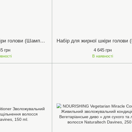
Набір для сухої шкіри голови (Шампунь X-Derma 250ml, Кондиціонер Therapeutic 250ml, Очищуючий догляд TheraRx 250ml)
45 грн
4 645 грн
явності
В наявності