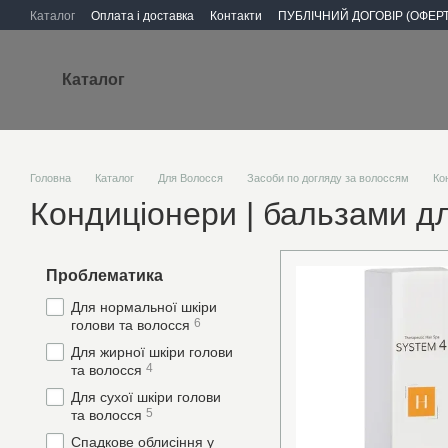
Перейти до основного контенту
Каталог
Оплата і доставка
Контакти
ПУБЛІЧНИЙ ДОГОВІР (ОФЕРТ
Каталог
Головна
Каталог
Для Волосся
Засоби по догляду за волоссям
Ко
Кондиціонери | бальзами д
Проблематика
Для нормальної шкіри
6
голови та волосся
Для жирної шкіри голови
4
та волосся
Для сухої шкіри голови
5
та волосся
Спадкове облисіння у