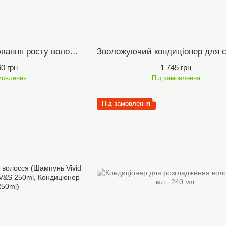
Набір для стимулювання росту волосся, сухе волосся (Шампунь Hydroclenz 250ml, Кондиціонер Therapeutic 250ml, Сироватка Numinox 125ml)
60 грн
1 745 грн
мовлення
Під замовлення
Під замовлення