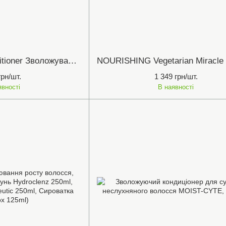
REPLUMPING соnditioner Зволожувальний кондиціонер для ущільнення волосся Naturaltech Davines, 150 ml.
грн/шт.
1 349 грн/шт.
явності
В наявності