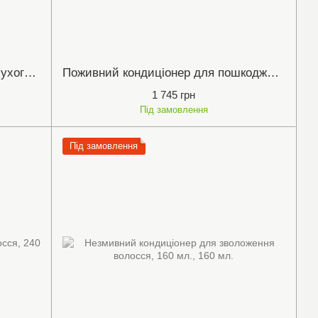
Зволожуючий кондиціонер для сухого і неслухняного волосся MOIST-CYTE, 250 мл
Поживний кондиціонер для пошкодженого або тонкого волосся FF, 250 мл
1 745 грн
Під замовлення
Під замовлення