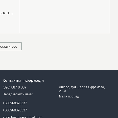
Набір для стимулювання росту волосся для жінок, сухе волосся (Шампунь Saturate 250ml, Кондиціонер Vitatin 250ml, Сироватка Cellagen 125ml)
казати все
Контактна інформація
(096) 887 0 337
Дніпро, вул. Сергія Єфремова,
21-ж
Передзвонити вам?
Мапа проїзду
+380968870337
+380968870337
shop.besthair@gmail.com