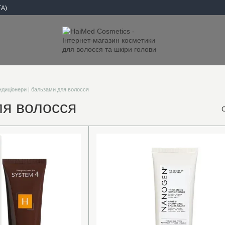
А)
ндиціонери | бальзами для волосся
ля волосся