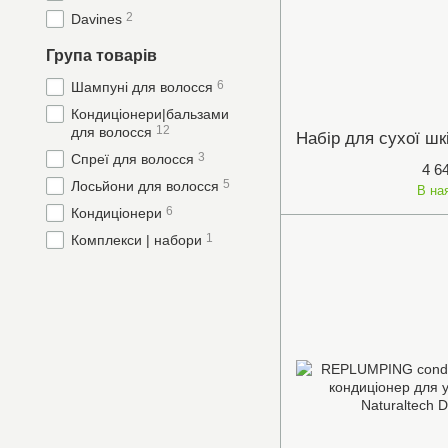
2
Davines
Група товарів
6
Шампуні для волосся
Кондиціонери|бальзами
12
для волосся
3
Спреї для волосся
4 6
5
Лосьйони для волосся
В на
6
Кондиціонери
1
Комплекси | набори