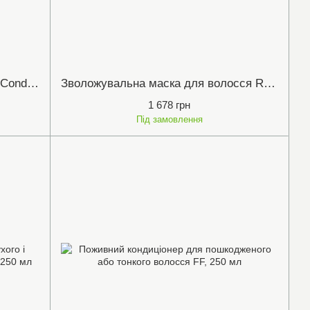
NOURISHING Vegetarian Miracle Сonditioner Живильний зволожувальний кондиціонер « Вегетаріанське диво » для сухого та ламкого волосся Naturaltech Davines, 250 ml.
Зволожувальна маска для волосся Rolland O-Way moisturizing mask, 160 мл.
1 678 грн
Під замовлення