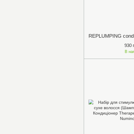
930 
В на