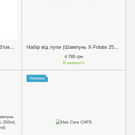
Кондиціонер для потовщення і об'єму Nanogen
Набір від лупи (Шампунь X-Folate 250ml, Кондиціонер Therapeutic 250ml, Очищуючий догляд TheraRx 250ml)
4 785 грн
В наявності
Новинка