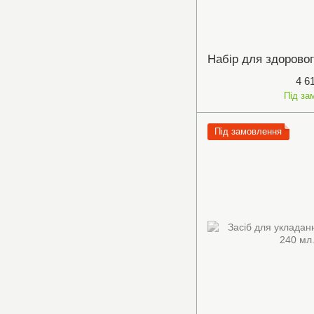
4 6
Під за
Під замовлення