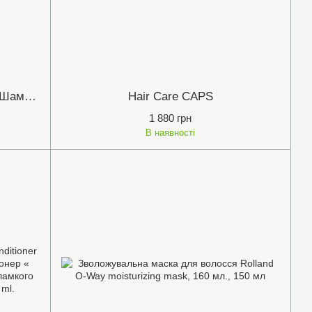
Набір для жирної шкіри голови (Шампунь Solv-X 250ml, Кондиціонер Therapeutic 250ml, Очищуючий догляд TheraRx 250ml)
Наir Care CAPS
1 880 грн
В наявності