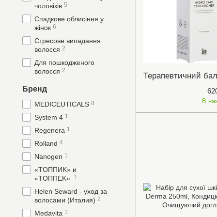
5
чоловіків
Спадкове облисіння у
6
жінок
Стресове випадання
2
волосся
Для пошкодженого
2
волосся
Бренд
62
В на
8
MEDICEUTICALS
1
System 4
1
Regenera
4
Rolland
1
Nanogen
«TOППИK» и
1
«TOППЕK»
Helen Seward - уход за
2
волосами (Италия)
1
Medavita