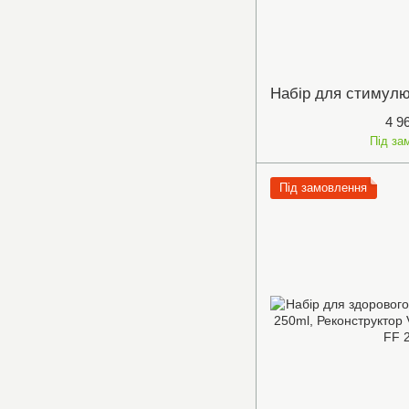
4 9
Під за
Під замовлення