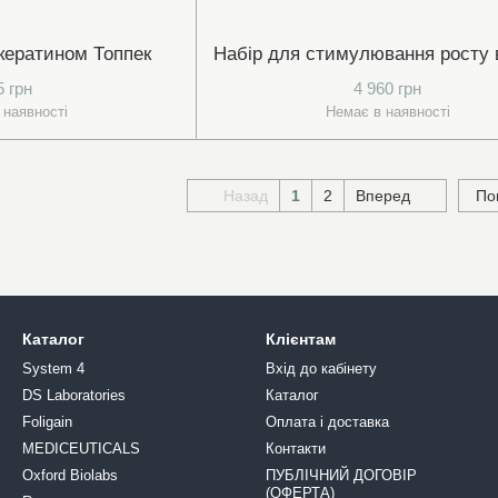
кератином Топпек
5 грн
4 960 грн
 наявності
Немає в наявності
Назад
1
2
Вперед
По
Каталог
Клієнтам
System 4
Вхід до кабінету
DS Laboratories
Каталог
Foligain
Оплата і доставка
MEDICEUTICALS
Контакти
Oxford Biolabs
ПУБЛІЧНИЙ ДОГОВІР
(ОФЕРТА)