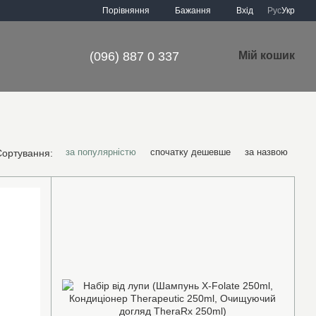
Порівняння
Бажання
Вхід
Рус
Укр
(096) 887 0 337
Мій кошик
за популярністю
спочатку дешевше
за назвою
Сортування: