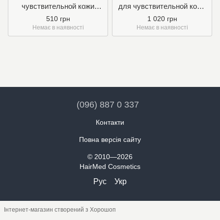
чувствительной кожи
для чувствительной кожи
головы с морским
9/L
510 грн
1 020 грн
экстрактами 9/S
Немає в наявності
Немає в наявності
(096) 887 0 337
Контакти
Повна версія сайту
© 2010—2026
HairMed Cosmetics
Рус
Укр
Інтернет-магазин створений з Хорошоп